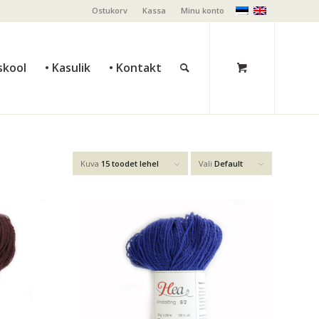
Ostukorv
Kassa
Minu konto
skool
• Kasulik
• Kontakt
Kuva
15 toodet lehel
Vali
Default