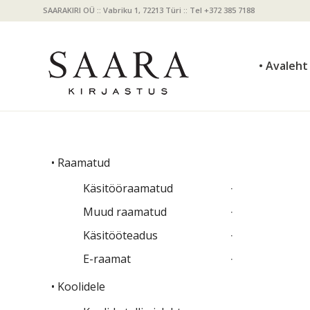
SAARAKIRI OÜ :: Vabriku 1, 72213 Türi :: Tel +372 385 7188
• Avaleht
• Raamatud
Käsitööraamatud
Muud raamatud
Käsitööteadus
E-raamat
• Koolidele