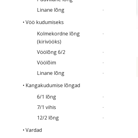
Linane lõng
• Vöö kudumiseks
Kolmekordne lõng
(kirivööks)
Vöölõng 6/2
Vöölõim
Linane lõng
• Kangakudumise lõngad
6/1 lõng
7/1 vihis
12/2 lõng
• Vardad