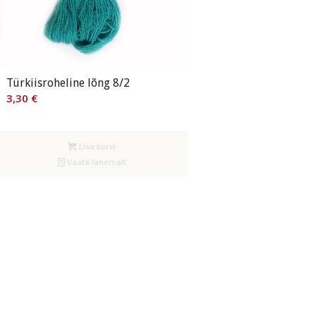
Türkiisroheline lõng 8/2
3,30
€
Lisa korvi
Vaata lähemalt