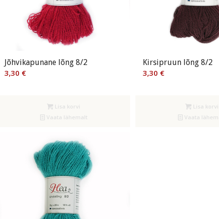
Jõhvikapunane lõng 8/2
Kirsipruun lõng 8/2
3,30
€
3,30
€
Lisa korvi
Lisa korvi
Vaata lähemalt
Vaata lähem