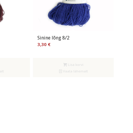
Sinine lõng 8/2
3,30
€
Lisa korvi
alt
Vaata lähemalt