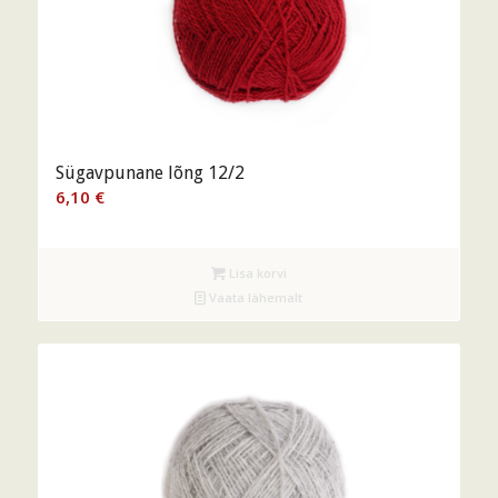
Sügavpunane lõng 12/2
6,10
€
Lisa korvi
Vaata lähemalt