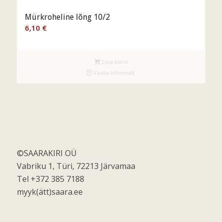
Mürkroheline lõng 10/2
6,10
€
Lisa korvi
Vaata lähemalt
©SAARAKIRI OÜ
Vabriku 1, Türi, 72213 Järvamaa
Tel +372 385 7188
myyk(ätt)saara.ee