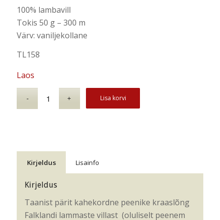
100% lambavill
Tokis 50 g – 300 m
Värv: vaniljekollane
TL158
Laos
Lisa korvi
Kirjeldus
Lisainfo
Kirjeldus
Taanist pärit kahekordne peenike kraaslõng
Falklandi lammaste villast (oluliselt peenem