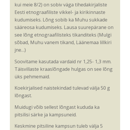
kui meie 8/2) on sobiv väga tihedakirjaliste
Eesti etnograafiliste vikkel- ja kirikinnaste
kudumiseks. Lõng sobib ka Muhu sukkade
sääreosa kudumiseks. Lausa suurepärane on
see lõng etnograafilisteks tikanditeks (Mulgi
sõbad, Muhu vanem tikand, Läänemaa lillkiri
jne…)
Soovitame kasutada vardaid nr 1,25- 1,3 mm.
Täisvillaste kraaslõngade hulgas on see lõng
üks pehmemaid.
Koekirjalised naistekindad tulevad välja 50 g
lõngast.
Muidugi võib sellest lõngast kududa ka
pitsilisi särke ja kampsuneid.
Keskmine pitsiline kampsun tuleb välja 5