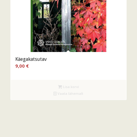
Käegakatsutav
9,00
€
Lisa korvi
Vaata lähemalt