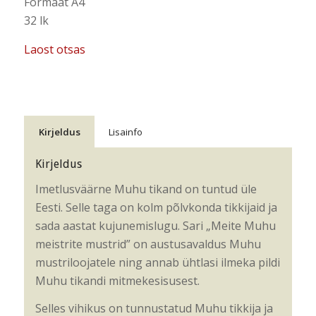
Formaat A4
32 lk
Laost otsas
Kirjeldus
Lisainfo
Kirjeldus
Imetlusväärne Muhu tikand on tuntud üle
Eesti. Selle taga on kolm põlvkonda tikkijaid ja
sada aastat kujunemislugu. Sari „Meite Muhu
meistrite mustrid” on austusavaldus Muhu
mustriloojatele ning annab ühtlasi ilmeka pildi
Muhu tikandi mitmekesisusest.
Selles vihikus on tunnustatud Muhu tikkija ja