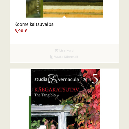
Koome kaltsuvaiba
8,90
€
Lisa korvi
Vaata lähemalt