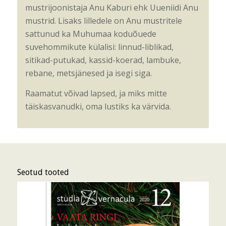
mustrijoonistaja Anu Kaburi ehk Uueniidi Anu
mustrid. Lisaks lilledele on Anu mustritele
sattunud ka Muhumaa koduõuede
suvehommikute külalisi: linnud-liblikad,
sitikad-putukad, kassid-koerad, lambuke,
rebane, metsjänesed ja isegi siga.
Raamatut võivad lapsed, ja miks mitte
täiskasvanudki, oma lustiks ka värvida.
Seotud tooted