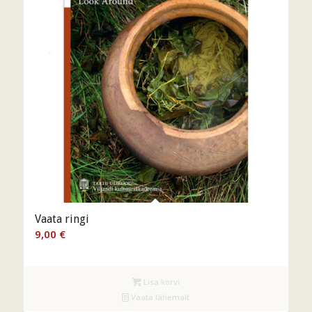
Vaata ringi
9,00
€
Lisa korvi
Vaata lähemalt