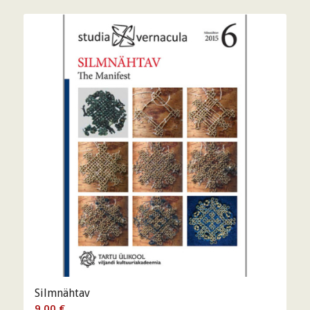
Silmnähtav
9,00
€