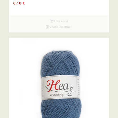
6,10
€
Lisa korvi
Vaata lähemalt