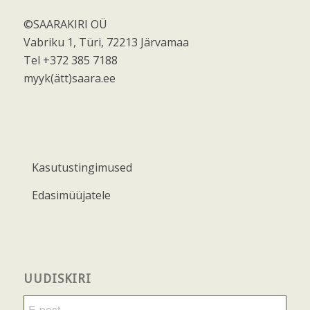
©SAARAKIRI OÜ
Vabriku 1, Türi, 72213 Järvamaa
Tel +372 385 7188
myyk(ätt)saara.ee
Kasutustingimused
Edasimüüjatele
UUDISKIRI