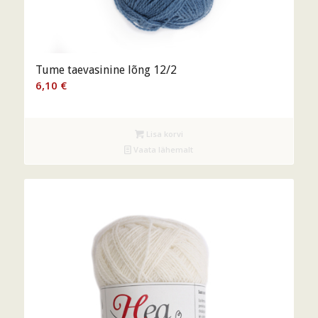
Tume taevasinine lõng 12/2
6,10
€
Lisa korvi
Vaata lähemalt