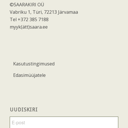
©SAARAKIRI OÜ
Vabriku 1, Türi, 72213 Järvamaa
Tel +372 385 7188
myyk(ätt)saara.ee
Kasutustingimused
Edasimüüjatele
UUDISKIRI