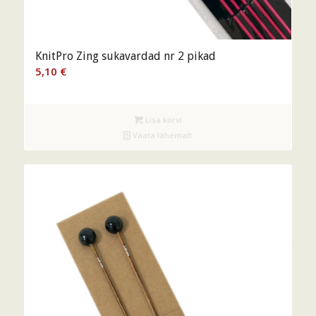
KnitPro Zing sukavardad nr 2 pikad
5,10
€
Lisa korvi
Vaata lähemalt