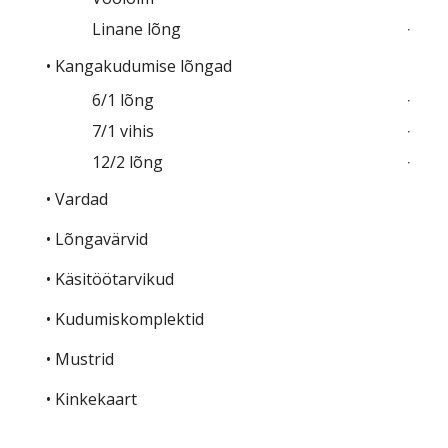
Linane lõng
• Kangakudumise lõngad
6/1 lõng
7/1 vihis
12/2 lõng
• Vardad
• Lõngavärvid
• Käsitöötarvikud
• Kudumiskomplektid
• Mustrid
• Kinkekaart