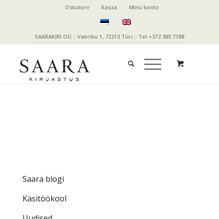
Ostukorv
Kassa
Minu konto
SAARAKIRI OÜ :: Vabriku 1, 72213 Türi :: Tel +372 385 7188
Saara blogi
Käsitöökool
Uudised