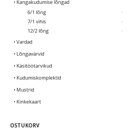
• Kangakudumise lõngad
6/1 lõng
7/1 vihis
12/2 lõng
• Vardad
• Lõngavärvid
• Käsitöötarvikud
• Kudumiskomplektid
• Mustrid
• Kinkekaart
OSTUKORV