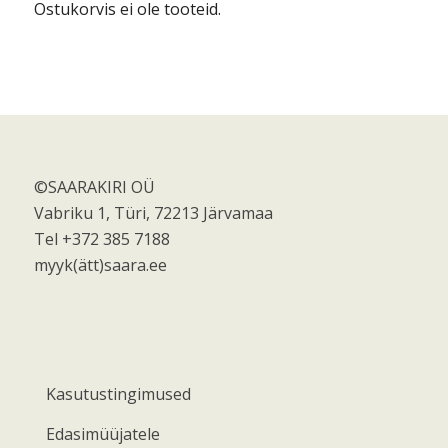
Ostukorvis ei ole tooteid.
©SAARAKIRI OÜ
Vabriku 1, Türi, 72213 Järvamaa
Tel +372 385 7188
myyk(ätt)saara.ee
Kasutustingimused
Edasimüüjatele