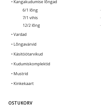
• Kangakudumise lõngad
6/1 lõng
7/1 vihis
12/2 lõng
• Vardad
• Lõngavärvid
• Käsitöötarvikud
• Kudumiskomplektid
• Mustrid
• Kinkekaart
OSTUKORV