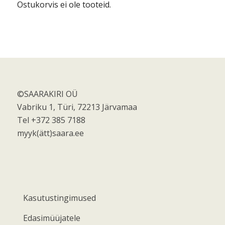
Ostukorvis ei ole tooteid.
©SAARAKIRI OÜ
Vabriku 1, Türi, 72213 Järvamaa
Tel +372 385 7188
myyk(ätt)saara.ee
Kasutustingimused
Edasimüüjatele