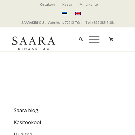
Ostukorv
Kassa
Minu konto
SAARAKIRI OÜ :: Vabriku 1, 72213 Türi :: Tel +372 385 7188
Saara blogi
Käsitöökool
Uudised